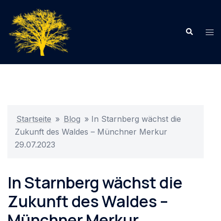
Zum
Inhalt
Suche
springen
Me
ums
Startseite
»
Blog
»
In Starnberg wächst die
Zukunft des Waldes – Münchner Merkur
29.07.2023
In Starnberg wächst die
Zukunft des Waldes –
Münchner Merkur